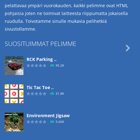
pelattavaa ympäri vuorokauden, kaikki pelimme ovat HTML
pohjaisia joten ne toimivat laitteesta riippumatta jokaisella
ruudulla. Toivotamme sinulle mukavia pelihetkiä
sivustollamme.
SUOSITUIMMAT PELIMME

RCK Parking ..
95.2K
Tic Tac Toe ..
31.8K
Environment Jigsaw
5.66K