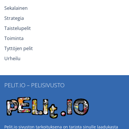
Sekalainen
Strategia
Taistelupelit
Toiminta
Tyttöjen pelit
Urheilu
PELIT.IO – PELISIVUSTO
Pelit.io sivuston tarkoituksena on tarjota sinulle laadukasta