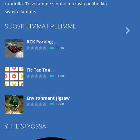
ruudulla. Toivotamme sinulle mukavia pelihetkiä
sivustollamme.
SUOSITUIMMAT PELIMME

RCK Parking ..
95.1K
Tic Tac Toe ..
31.8K
Environment Jigsaw
5.66K
YHTEISTYÖSSÄ
Ropе Help
4.57K